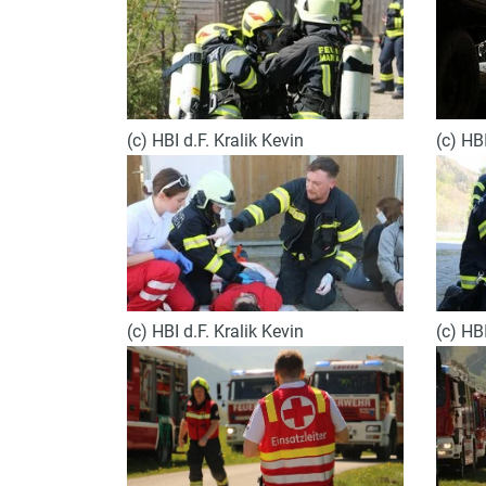
(c) HBI d.F. Kralik Kevin
(c) HBI
(c) HBI d.F. Kralik Kevin
(c) HBI