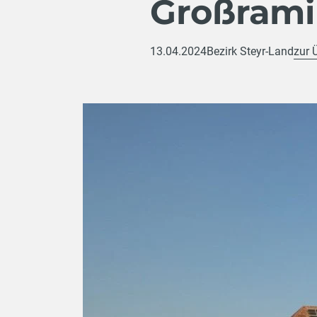
Großram
13.04.2024
Bezirk Steyr-Land
zur 