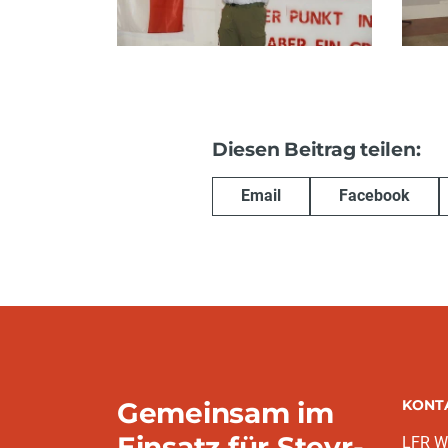
Diesen Beitrag teilen:
Email
Facebook
Gemeinsam im
KONT
Einsatz für Steyr-
LFR W