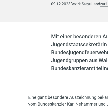
09.12.2023
Bezirk Steyr-Land
zur 
Mit einer besonderen A
Jugendstaatssekretärin
Bundesjugendfeuerwehr-
Jugendgruppen aus Wald
Bundeskanzleramt teil
Eine ganz besondere Auszeichnung beka
vom Bundeskanzler Karl Nehammer und Ju