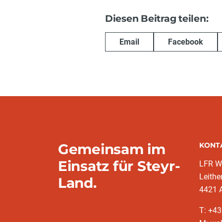
Diesen Beitrag teilen:
Email
Facebook
Gemeinsam im
KONT
Einsatz für Steyr-
LFR W
Leithe
Land.
4421 A
T: +4