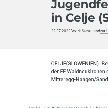
Jugendf
in Celje 
22.07.2022
Bezirk Steyr-Land
zur 
CELJE(SLOWENIEN). Bei 
der FF Waldneukirchen d
Mitteregg-Haagen/Sand 