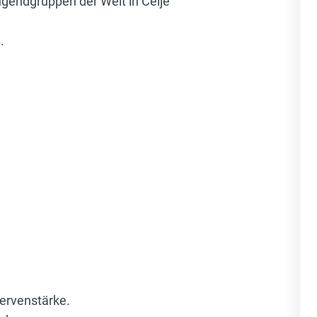
gendgruppen der Welt in Celje
.
ervenstärke.