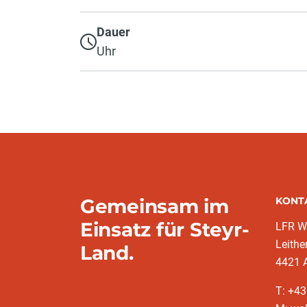
Dauer
Uhr
Gemeinsam im
KONT
Einsatz für Steyr-
LFR W
Leithe
Land.
4421 A
T: +4