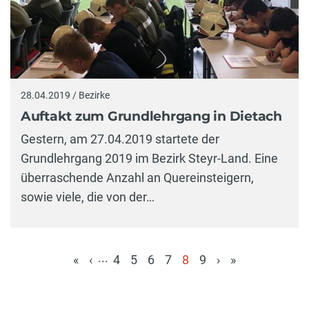
28.04.2019 / Bezirke
Auftakt zum Grundlehrgang in Dietach
Gestern, am 27.04.2019 startete der
Grundlehrgang 2019 im Bezirk Steyr-Land. Eine
überraschende Anzahl an Quereinsteigern,
sowie viele, die von der…
...
«
‹
4
5
6
7
8
9
›
»
(aktuell)